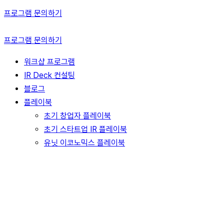
프로그램 문의하기
프로그램 문의하기
워크샵 프로그램
IR Deck 컨설팅
블로그
플레이북
초기 창업자 플레이북
초기 스타트업 IR 플레이북
유닛 이코노믹스 플레이북